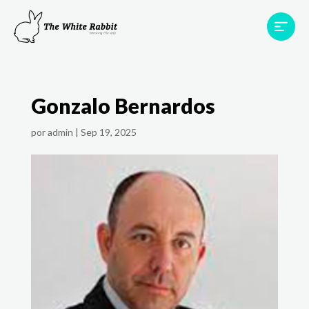
Proyectos
Testimonios
Equipo
TWR World
Gonzalo Bernardos
Contacto
por
admin
|
Sep 19, 2025