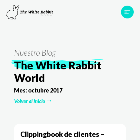
Proyectos
Testimonios
Equipo
TWR World
Nuestro Blog
Contacto
The White Rabbit
World
Mes:
octubre 2017
Volver al Inicio
Clippingbook de clientes –