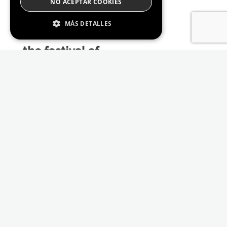
NO ACEPTAR COOKIES
MÁS DETALLES
Estrictamente Necesario
De Rendimiento
Cookies de preferencias
De Funcionalidad
Las cookies estrictamente necesarias permiten
la funcionalidad principal del sitio web, como
el inicio de sesión de usuario y la gestión de
cuentas. El sitio web no se puede utilizar
correctamente sin las cookies estrictamente
necesarias.
Proveedor /
Nombre
Vencimiento
Descripción
Dominio
_GRECAPTCHA
6 meses
Google
Google LLC
reCAPTCHA
www.google.com
sets a
necessary