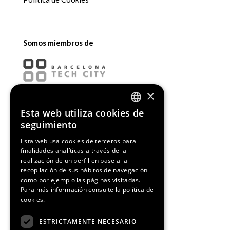
Somos miembros de
×
Esta web utiliza cookies de
ENGLISH
seguimiento
SPANISH
Esta web usa cookies de terceros para
finalidades analíticas a través de la
CATALAN
realización de un perfil en base a la
recopilación de sus hábitos de navegación
como por ejemplo las páginas visitadas.
Para más información consulte la
política de
cookies.
¡Síguenos!
ESTRICTAMENTE NECESARIO