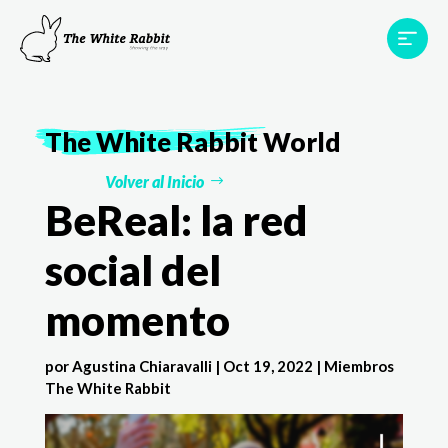
Proyectos
Testimonios
Equipo
TWR World
The White Rabbit
World
Contacto
Volver al Inicio
BeReal: la red
social del
momento
por
Agustina Chiaravalli
|
Oct 19, 2022
|
Miembros
The White Rabbit