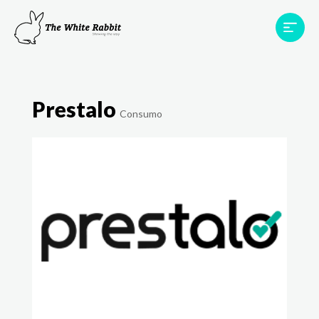
Proyectos
Testimonios
Equipo
TWR World
Prestalo
Consumo
Contacto