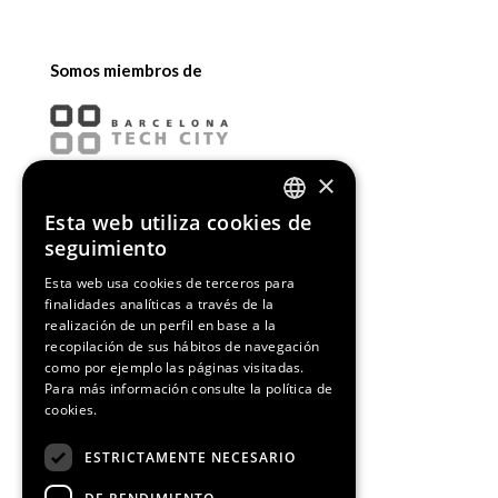
Somos miembros de
×
Esta web utiliza cookies de
ENGLISH
seguimiento
SPANISH
Esta web usa cookies de terceros para
finalidades analíticas a través de la
CATALAN
realización de un perfil en base a la
recopilación de sus hábitos de navegación
como por ejemplo las páginas visitadas.
Para más información consulte la
política de
cookies.
¡Síguenos!
ESTRICTAMENTE NECESARIO