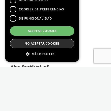
DE RENDIMIENTO
COOKIES DE PREFERENCIAS
DE FUNCIONALIDAD
Media Partners
ACEPTAR COOKIES
NO ACEPTAR COOKIES
MÁS DETALLES
Estrictamente Necesario
De Rendimiento
Cookies de preferencias
De Funcionalidad
Las cookies estrictamente necesarias permiten
la funcionalidad principal del sitio web, como
el inicio de sesión de usuario y la gestión de