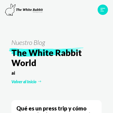
Proyectos
Testimonios
Equipo
TWR World
Nuestro Blog
Contacto
The White Rabbit
World
ai
Volver al Inicio
Qué es un press trip y cómo