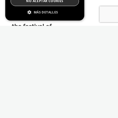
NO ACEPTAR COOKIES
MÁS DETALLES
Estrictamente Necesario
De Rendimiento
Cookies de preferencias
De Funcionalidad
Las cookies estrictamente necesarias permiten
la funcionalidad principal del sitio web, como
el inicio de sesión de usuario y la gestión de
cuentas. El sitio web no se puede utilizar
correctamente sin las cookies estrictamente
necesarias.
Proveedor /
Nombre
Vencimiento
Descripción
Dominio
_GRECAPTCHA
6 meses
Google
Google LLC
reCAPTCHA
www.google.com
sets a
necessary