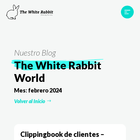
Proyectos
Testimonios
Equipo
TWR World
Nuestro Blog
Contacto
The White Rabbit
World
Mes:
febrero 2024
Volver al Inicio
Clippingbook de clientes –