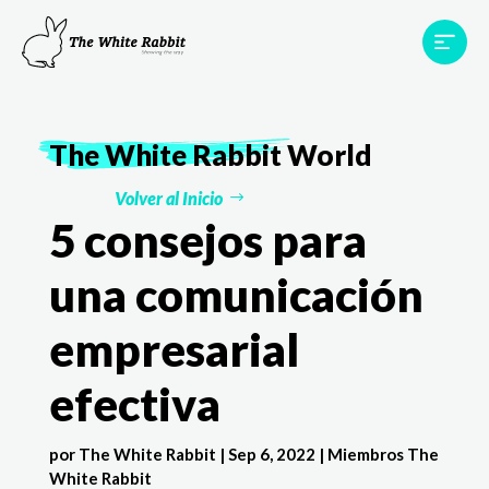
Proyectos
Testimonios
Equipo
TWR World
The White Rabbit
World
Contacto
Volver al Inicio
5 consejos para
una comunicación
empresarial
efectiva
por
The White Rabbit
|
Sep 6, 2022
|
Miembros The
White Rabbit