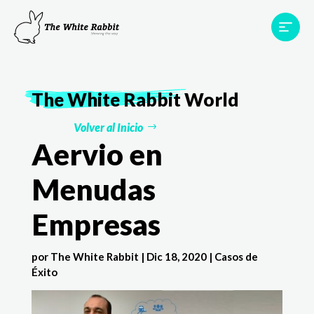
Proyectos
Testimonios
Equipo
TWR World
The White Rabbit
World
Contacto
Volver al Inicio
Aervio en
Menudas
Empresas
por
The White Rabbit
|
Dic 18, 2020
|
Casos de
Éxito