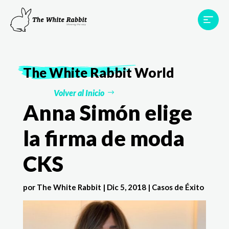
Proyectos
Testimonios
Equipo
TWR World
The White Rabbit
World
Contacto
Volver al Inicio
Anna Simón elige
la firma de moda
CKS
por
The White Rabbit
|
Dic 5, 2018
|
Casos de Éxito