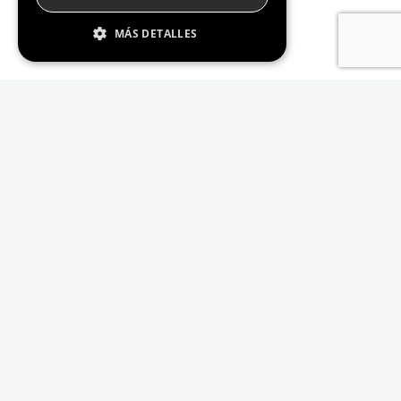
MÁS DETALLES
Estrictamente Necesario
De Rendimiento
Cookies de preferencias
De Funcionalidad
Las cookies estrictamente necesarias permiten
la funcionalidad principal del sitio web, como
el inicio de sesión de usuario y la gestión de
cuentas. El sitio web no se puede utilizar
correctamente sin las cookies estrictamente
necesarias.
Proveedor /
Nombre
Vencimiento
Descripción
Dominio
_GRECAPTCHA
6 meses
Google
Google LLC
reCAPTCHA
www.google.com
sets a
necessary
cookie