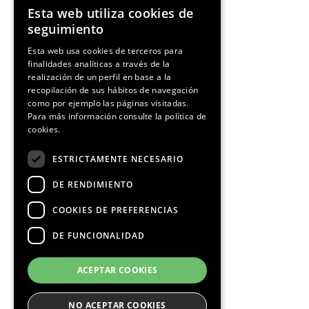
Esta web utiliza cookies de
ENGLISH
¡Síguenos!
seguimiento
SPANISH
Esta web usa cookies de terceros para
finalidades analíticas a través de la
CATALAN
realización de un perfil en base a la
recopilación de sus hábitos de navegación
como por ejemplo las páginas visitadas.
Para más información consulte la
política de
Media Partners
cookies.
ESTRICTAMENTE NECESARIO
DE RENDIMIENTO
COOKIES DE PREFERENCIAS
DE FUNCIONALIDAD
ACEPTAR COOKIES
NO ACEPTAR COOKIES