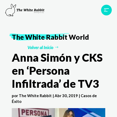
Proyectos
Testimonios
Equipo
TWR World
The White Rabbit
World
Contacto
Volver al Inicio
Anna Simón y CKS
en ‘Persona
Infiltrada’ de TV3
por
The White Rabbit
|
Abr 30, 2019
|
Casos de
Éxito