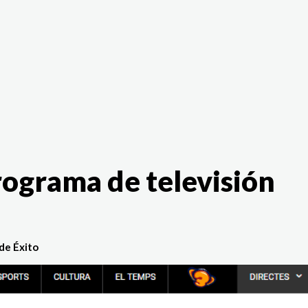
The White Rabbit
Áreas
Proyectos
Testimonio
rograma de televisión
de Éxito