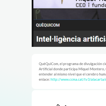
QuèQuiCom, el programa de divulgación cien
Artificial donde participa Miquel Montero
entender al mismo nivel que el cerebro hum
enlace:
http://www.ccma.cat/tv3/alacarta/