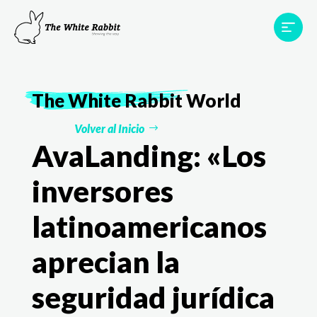
Proyectos
Testimonios
Equipo
TWR World
The White Rabbit
World
Contacto
Volver al Inicio
AvaLanding: «Los
inversores
latinoamericanos
aprecian la
seguridad jurídica