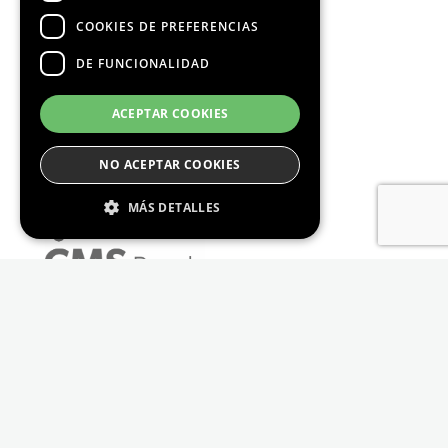
COOKIES DE PREFERENCIAS
DE FUNCIONALIDAD
ACEPTAR COOKIES
NO ACEPTAR COOKIES
MÁS DETALLES
Estrictamente Necesario
De Rendimiento
Cookies de preferencias
De Funcionalidad
Las cookies estrictamente necesarias permiten
la funcionalidad principal del sitio web, como
el inicio de sesión de usuario y la gestión de