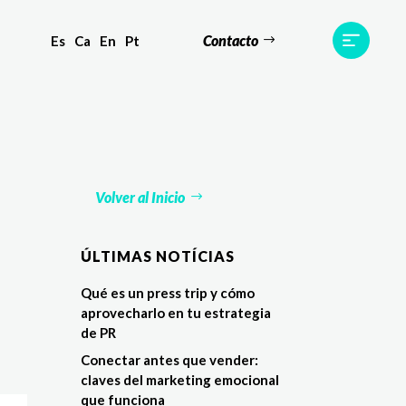
Contacto
Es
Ca
En
Pt
s
Equipo
TWR World
Contacto
Volver al Inicio
ÚLTIMAS NOTÍCIAS
Qué es un press trip y cómo
aprovecharlo en tu estrategia
de PR
Conectar antes que vender:
claves del marketing emocional
que funciona