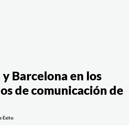
The White Rabbit
Áreas
Proyectos
Testimonio
 Barcelona en los
ios de comunicación de
e Éxito