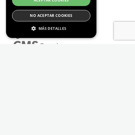
ACEPTAR COOKIES
NO ACEPTAR COOKIES
MÁS DETALLES
Estrictamente Necesario
De Rendimiento
Cookies de preferencias
De Funcionalidad
Las cookies estrictamente necesarias permiten
la funcionalidad principal del sitio web, como
el inicio de sesión de usuario y la gestión de
cuentas. El sitio web no se puede utilizar
correctamente sin las cookies estrictamente
necesarias.
Proveedor /
Nombre
Vencimiento
Descripción
Dominio
_GRECAPTCHA
6 meses
Google
Google LLC