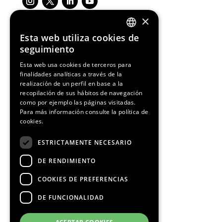
×
Esta web utiliza cookies de
ENGLISH
seguimiento
Media Partners
SPANISH
Esta web usa cookies de terceros para
finalidades analíticas a través de la
CATALAN
realización de un perfil en base a la
recopilación de sus hábitos de navegación
como por ejemplo las páginas visitadas.
Para más información consulte la
política de
cookies.
ESTRICTAMENTE NECESARIO
DE RENDIMIENTO
COOKIES DE PREFERENCIAS
DE FUNCIONALIDAD