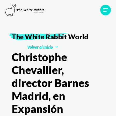
Proyectos
Testimonios
Equipo
TWR World
The White Rabbit
World
Contacto
Volver al Inicio
Christophe
Chevallier,
director Barnes
Madrid, en
Expansión