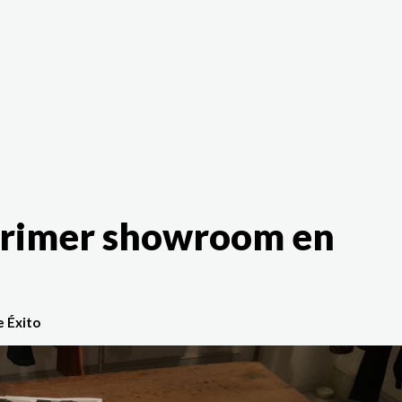
The White Rabbit
Áreas
Proyectos
Testimonio
primer showroom en
e Éxito