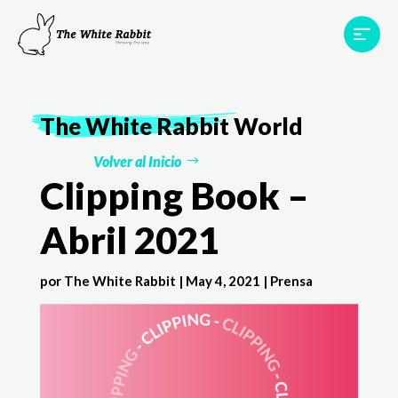
Proyectos
Testimonios
Equipo
TWR World
The White Rabbit
World
Contacto
Volver al Inicio
Clipping Book –
Abril 2021
por
The White Rabbit
|
May 4, 2021
|
Prensa