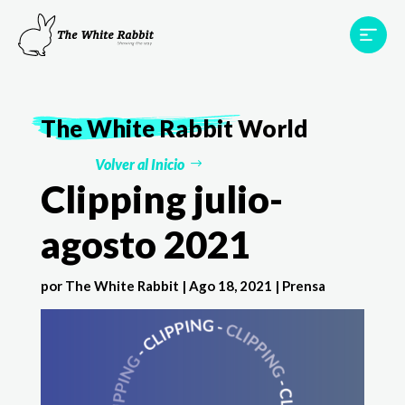
Proyectos
Testimonios
Equipo
TWR World
The White Rabbit
World
Contacto
Volver al Inicio
Clipping julio-
agosto 2021
por
The White Rabbit
|
Ago 18, 2021
|
Prensa