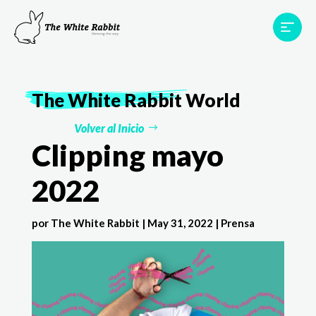
Proyectos
Testimonios
Equipo
TWR World
The White Rabbit
World
Contacto
Volver al Inicio
Clipping mayo
2022
por
The White Rabbit
|
May 31, 2022
|
Prensa