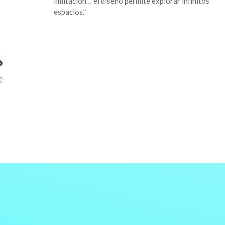
limitación… el diseño permite explorar infinitos
espacios.”