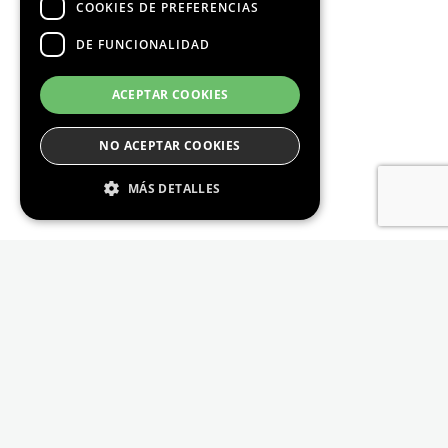
COOKIES DE PREFERENCIAS
DE FUNCIONALIDAD
ACEPTAR COOKIES
NO ACEPTAR COOKIES
MÁS DETALLES
Estrictamente Necesario
De Rendimiento
Cookies de preferencias
De Funcionalidad
Las cookies estrictamente necesarias permiten
la funcionalidad principal del sitio web, como
el inicio de sesión de usuario y la gestión de
cuentas. El sitio web no se puede utilizar
correctamente sin las cookies estrictamente