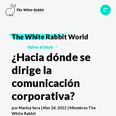
Proyectos
Testimonios
Equipo
TWR World
The White Rabbit
World
Contacto
Volver al Inicio
¿Hacia dónde se
dirige la
comunicación
corporativa?
por
Marina Sera
|
Mar 24, 2022
|
Miembros The
White Rabbit