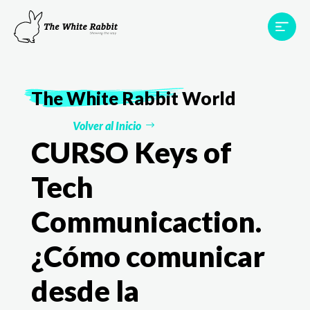
Proyectos
Testimonios
Equipo
TWR World
The White Rabbit
World
Contacto
Volver al Inicio
CURSO Keys of
Tech
Communicaction.
¿Cómo comunicar
desde la