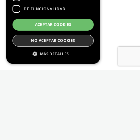
DE FUNCIONALIDAD
ACEPTAR COOKIES
NO ACEPTAR COOKIES
MÁS DETALLES
Estrictamente Necesario
De Rendimiento
Cookies de preferencias
De Funcionalidad
Las cookies estrictamente necesarias permiten
la funcionalidad principal del sitio web, como
el inicio de sesión de usuario y la gestión de
cuentas. El sitio web no se puede utilizar
correctamente sin las cookies estrictamente
necesarias.