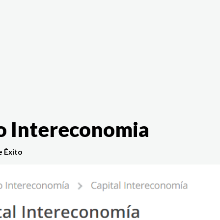
The White Rabbit
Áreas
Proyectos
Testimonio
o Intereconomia
e Éxito