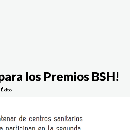
The White Rabbit
Áreas
Proyectos
Testimonio
 para los Premios BSH!
 Éxito