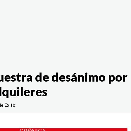
The White Rabbit
Áreas
Proyectos
Testimonio
estra de desánimo por
lquileres
de Éxito