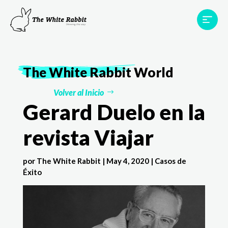
Proyectos
Testimonios
Equipo
TWR World
The White Rabbit
World
Contacto
Volver al Inicio
Gerard Duelo en la
revista Viajar
por
The White Rabbit
|
May 4, 2020
|
Casos de
Éxito