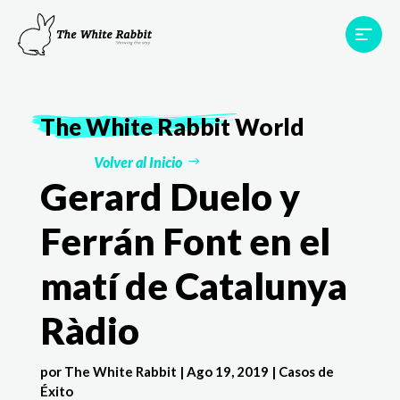
Proyectos
Testimonios
Equipo
TWR World
The White Rabbit
World
Contacto
Volver al Inicio
Gerard Duelo y
Ferrán Font en el
matí de Catalunya
Ràdio
por
The White Rabbit
|
Ago 19, 2019
|
Casos de
Éxito