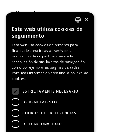
¡Síguenos!
×
Esta web utiliza cookies de
ENGLISH
seguimiento
SPANISH
Esta web usa cookies de terceros para
finalidades analíticas a través de la
CATALAN
Media Partners
realización de un perfil en base a la
recopilación de sus hábitos de navegación
como por ejemplo las páginas visitadas.
Para más información consulte la
política de
cookies.
ESTRICTAMENTE NECESARIO
DE RENDIMIENTO
COOKIES DE PREFERENCIAS
DE FUNCIONALIDAD