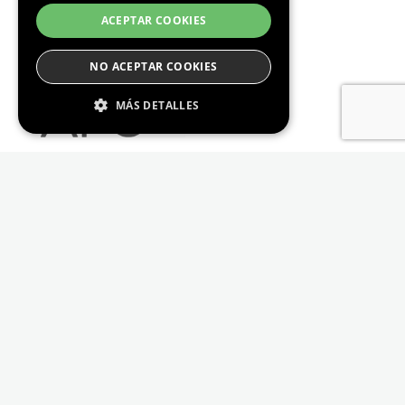
ACEPTAR COOKIES
NO ACEPTAR COOKIES
MÁS DETALLES
Estrictamente Necesario
De Rendimiento
Cookies de preferencias
De Funcionalidad
Las cookies estrictamente necesarias permiten
la funcionalidad principal del sitio web, como
el inicio de sesión de usuario y la gestión de
cuentas. El sitio web no se puede utilizar
correctamente sin las cookies estrictamente
necesarias.
Proveedor /
Nombre
Vencimiento
Descripción
Dominio