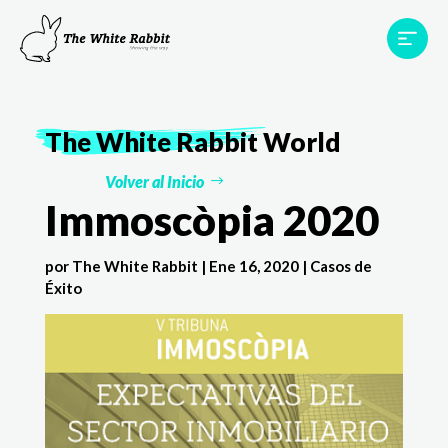
Proyectos
Testimonios
Equipo
TWR World
The White Rabbit
World
Contacto
Volver al Inicio
Immoscòpia 2020
por
The White Rabbit
|
Ene 16, 2020
|
Casos de
Éxito