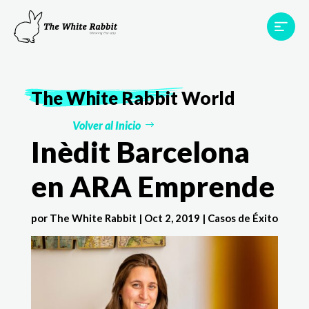
Proyectos
Testimonios
Equipo
TWR World
The White Rabbit
World
Contacto
Volver al Inicio
Inèdit Barcelona
en ARA Emprende
por
The White Rabbit
|
Oct 2, 2019
|
Casos de Éxito