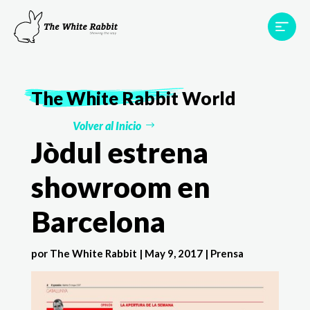
Proyectos
Testimonios
Equipo
TWR World
The White Rabbit
World
Contacto
Volver al Inicio
Jòdul estrena
showroom en
Barcelona
por
The White Rabbit
|
May 9, 2017
|
Prensa