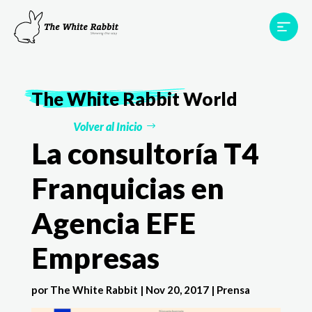
Proyectos
Testimonios
Equipo
TWR World
The White Rabbit
World
Contacto
Volver al Inicio
La consultoría T4
Franquicias en
Agencia EFE
Empresas
por
The White Rabbit
|
Nov 20, 2017
|
Prensa