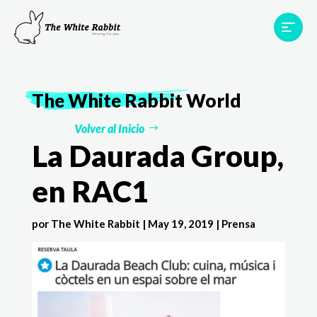
Proyectos
Testimonios
Equipo
TWR World
The White Rabbit
World
Contacto
Volver al Inicio
La Daurada Group,
en RAC1
por
The White Rabbit
|
May 19, 2019
|
Prensa