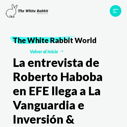
Proyectos
Testimonios
Equipo
TWR World
The White Rabbit
World
Contacto
Volver al Inicio
La entrevista de
Roberto Haboba
en EFE llega a La
Vanguardia e
Inversión &