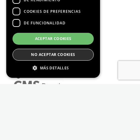
COOKIES DE PREFERENCIAS
DE FUNCIONALIDAD
ACEPTAR COOKIES
NO ACEPTAR COOKIES
MÁS DETALLES
Estrictamente Necesario
De Rendimiento
Cookies de preferencias
De Funcionalidad
Las cookies estrictamente necesarias permiten
la funcionalidad principal del sitio web, como
el inicio de sesión de usuario y la gestión de