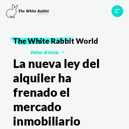
Proyectos
Testimonios
Equipo
TWR World
The White Rabbit
World
Contacto
Volver al Inicio
La nueva ley del
alquiler ha
frenado el
mercado
inmobiliario