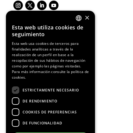
×
Esta web utiliza cookies de
ENGLISH
seguimiento
Media Partners
SPANISH
Esta web usa cookies de terceros para
finalidades analíticas a través de la
CATALAN
realización de un perfil en base a la
recopilación de sus hábitos de navegación
como por ejemplo las páginas visitadas.
Para más información consulte la
política de
cookies.
ESTRICTAMENTE NECESARIO
DE RENDIMIENTO
COOKIES DE PREFERENCIAS
DE FUNCIONALIDAD