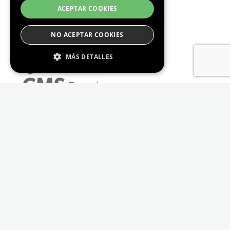
ACEPTAR COOKIES
NO ACEPTAR COOKIES
MÁS DETALLES
Estrictamente Necesario
De Rendimiento
Cookies de preferencias
De Funcionalidad
Las cookies estrictamente necesarias permiten
la funcionalidad principal del sitio web, como
el inicio de sesión de usuario y la gestión de
cuentas. El sitio web no se puede utilizar
correctamente sin las cookies estrictamente
necesarias.
Proveedor /
Nombre
Vencimiento
Descripción
Dominio