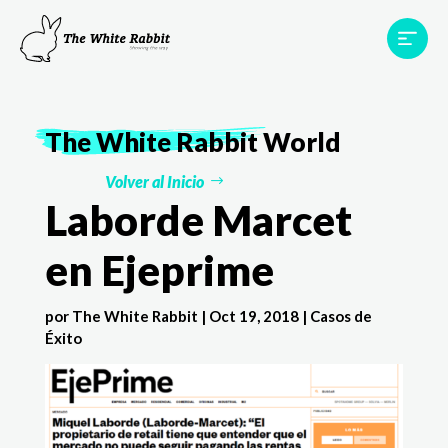
Proyectos
Testimonios
Equipo
TWR World
The White Rabbit
World
Contacto
Volver al Inicio
Laborde Marcet
en Ejeprime
por
The White Rabbit
|
Oct 19, 2018
|
Casos de
Éxito