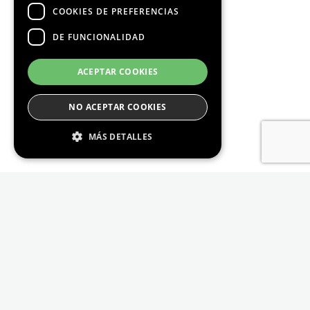
COOKIES DE PREFERENCIAS
DE FUNCIONALIDAD
ACEPTAR COOKIES
NO ACEPTAR COOKIES
MÁS DETALLES
Estrictamente Necesario
De Rendimiento
Cookies de preferencias
De Funcionalidad
Las cookies estrictamente necesarias permiten
la funcionalidad principal del sitio web, como
el inicio de sesión de usuario y la gestión de
cuentas. El sitio web no se puede utilizar