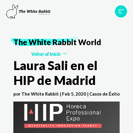
Proyectos
Testimonios
Equipo
TWR World
The White Rabbit
World
Contacto
Volver al Inicio
Laura Sali en el
HIP de Madrid
por
The White Rabbit
|
Feb 5, 2020
|
Casos de Éxito