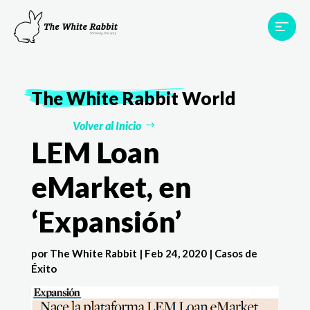
Proyectos
Testimonios
Equipo
TWR World
The White Rabbit
World
Contacto
Volver al Inicio
LEM Loan
eMarket, en
‘Expansión’
por
The White Rabbit
|
Feb 24, 2020
|
Casos de
Éxito