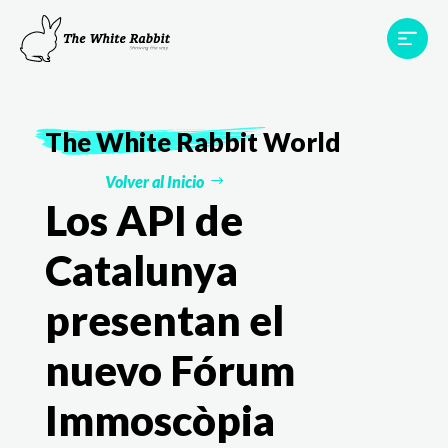
Proyectos
Testimonios
Equipo
TWR World
The White Rabbit
World
Contacto
Volver al Inicio
Los API de
Catalunya
presentan el
nuevo Fórum
Immoscòpia