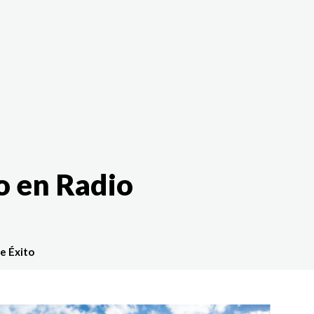
The White Rabbit
Áreas
Proyectos
Testimonio
o en Radio
e Éxito