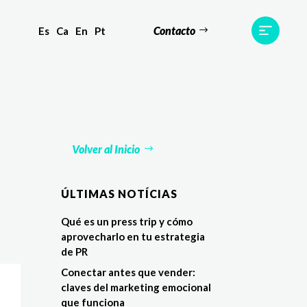
Contacto
Es
Ca
En
Pt
s
Equipo
TWR World
Contacto
Volver al Inicio
ÚLTIMAS NOTÍCIAS
Qué es un press trip y cómo
aprovecharlo en tu estrategia
de PR
Conectar antes que vender:
claves del marketing emocional
que funciona