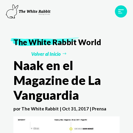
Proyectos
Testimonios
Equipo
TWR World
The White Rabbit
World
Contacto
Volver al Inicio
Naak en el
Magazine de La
Vanguardia
por
The White Rabbit
|
Oct 31, 2017
|
Prensa