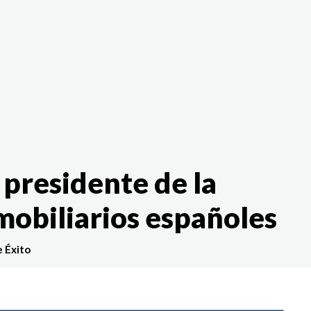
The White Rabbit
Áreas
Proyectos
Testimonio
 presidente de la
mobiliarios españoles
e Éxito