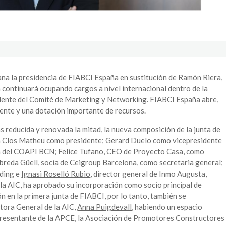
a la presidencia de FIABCI España en sustitución de Ramón Riera,
n continuará ocupando cargos a nivel internacional dentro de la
dente del Comité de Marketing y Networking. FIABCI España abre,
ente y una dotación importante de recursos.
s reducida y renovada la mitad, la nueva composición de la junta de
n Clos Matheu
como presidente;
Gerard Duelo
como vicepresidente
ón del COAPI BCN;
Felice Tufano
, CEO de Proyecto Casa, como
breda Güell
, socia de Ceigroup Barcelona, como secretaria general;
nding e
Ignasi Roselló Rubio
, director general de Inmo Augusta,
la AIC, ha aprobado su incorporación como socio principal de
n en la primera junta de FIABCI, por lo tanto, también se
ctora General de la AIC,
Anna Puigdevall
, habiendo un espacio
presentante de la APCE, la Asociación de Promotores Constructores