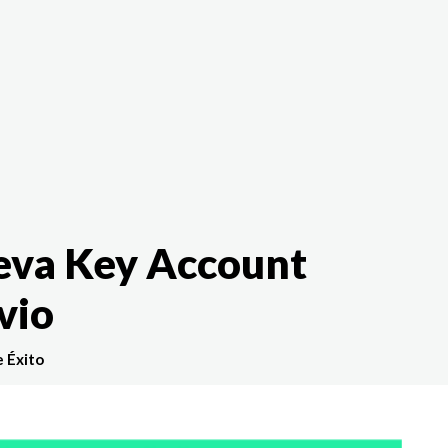
The White Rabbit
Áreas
Proyectos
Testimonio
ueva Key Account
vio
e Éxito