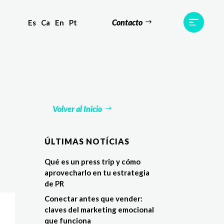
Contacto
Es
Ca
En
Pt
s
Equipo
TWR World
Contacto
Volver al Inicio
ÚLTIMAS NOTÍCIAS
Qué es un press trip y cómo
aprovecharlo en tu estrategia
de PR
Conectar antes que vender:
claves del marketing emocional
que funciona