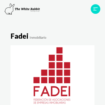
Proyectos
Testimonios
Equipo
TWR World
Fadei
Inmobiliario
Contacto