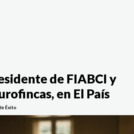
The White Rabbit
Áreas
Proyectos
Testimonio
esidente de FIABCI y
rofincas, en El País
de Éxito