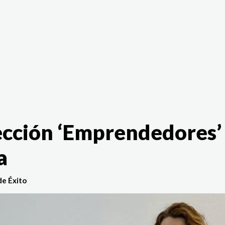
The White Rabbit
Áreas
Proyectos
Testimonio
sección ‘Emprendedores’
a
de Éxito