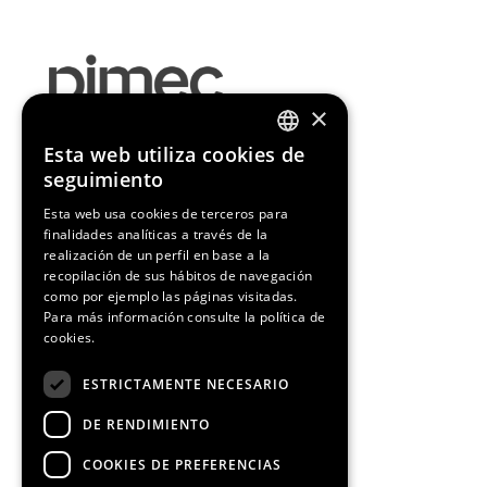
×
Esta web utiliza cookies de
ENGLISH
¡Síguenos!
seguimiento
SPANISH
Esta web usa cookies de terceros para
finalidades analíticas a través de la
CATALAN
realización de un perfil en base a la
recopilación de sus hábitos de navegación
como por ejemplo las páginas visitadas.
Para más información consulte la
política de
Media Partners
cookies.
ESTRICTAMENTE NECESARIO
DE RENDIMIENTO
COOKIES DE PREFERENCIAS