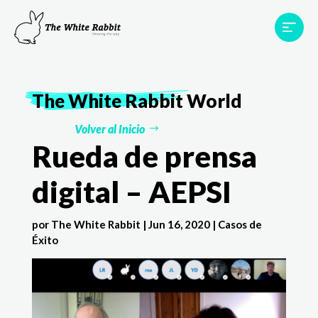
Proyectos
Testimonios
Equipo
TWR World
The White Rabbit
World
Contacto
Volver al Inicio
Rueda de prensa
digital – AEPSI
por
The White Rabbit
|
Jun 16, 2020
|
Casos de
Éxito