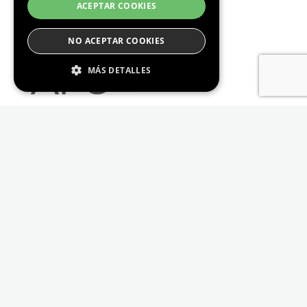
ACEPTAR COOKIES
NO ACEPTAR COOKIES
MÁS DETALLES
Estrictamente Necesario
De Rendimiento
Cookies de preferencias
De Funcionalidad
Las cookies estrictamente necesarias permiten
la funcionalidad principal del sitio web, como
el inicio de sesión de usuario y la gestión de
cuentas. El sitio web no se puede utilizar
correctamente sin las cookies estrictamente
necesarias.
Proveedor /
Nombre
Vencimiento
Descripción
Dominio