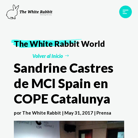
Proyectos
Testimonios
Equipo
TWR World
The White Rabbit
World
Contacto
Volver al Inicio
Sandrine Castres
de MCI Spain en
COPE Catalunya
por
The White Rabbit
|
May 31, 2017
|
Prensa