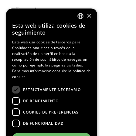
¡Síguenos!
×
Esta web utiliza cookies de
ENGLISH
seguimiento
SPANISH
Esta web usa cookies de terceros para
finalidades analíticas a través de la
CATALAN
Media Partners
realización de un perfil en base a la
recopilación de sus hábitos de navegación
como por ejemplo las páginas visitadas.
Para más información consulte la
política de
cookies.
ESTRICTAMENTE NECESARIO
DE RENDIMIENTO
COOKIES DE PREFERENCIAS
DE FUNCIONALIDAD