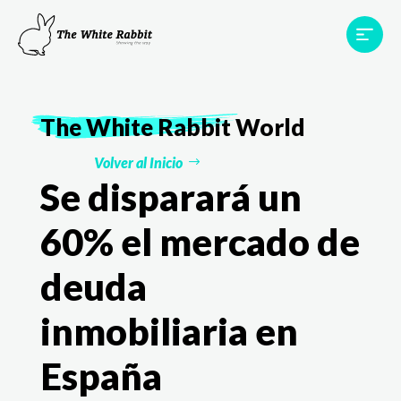
Proyectos
Testimonios
Equipo
TWR World
The White Rabbit
World
Contacto
Volver al Inicio
Se disparará un
60% el mercado de
deuda
inmobiliaria en
España