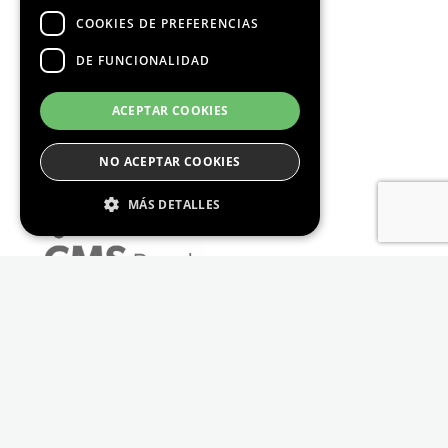
COOKIES DE PREFERENCIAS
DE FUNCIONALIDAD
ACEPTAR COOKIES
NO ACEPTAR COOKIES
MÁS DETALLES
Estrictamente Necesario
De Rendimiento
Cookies de preferencias
De Funcionalidad
Las cookies estrictamente necesarias permiten
la funcionalidad principal del sitio web, como
el inicio de sesión de usuario y la gestión de
cuentas. El sitio web no se puede utilizar